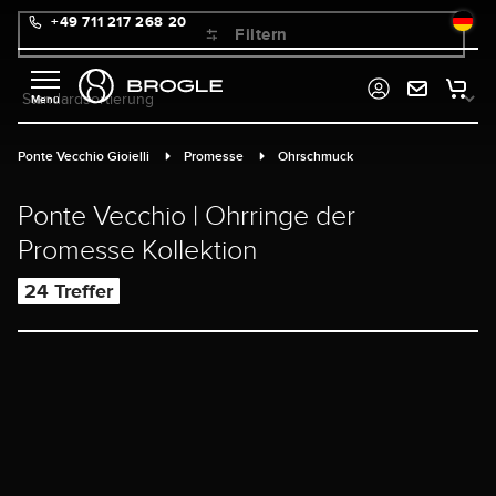
+49 711 217 268 20
alt springen
Filtern
Ponte Vecchio Gioielli
Promesse
Ohrschmuck
Ponte Vecchio | Ohrringe der
Promesse Kollektion
24 Treffer