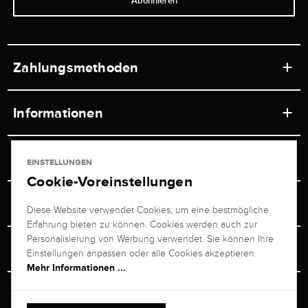
Abonnieren
Zahlungsmethoden
Informationen
Werkstätten
Service
EINSTELLUNGEN
Ladengeschäft
Cookie-Voreinstellungen
Kontakt
Juwelier Brogle
Versand & Zahlung
Diese Website verwendet Cookies, um eine bestmögliche
Newsletterabmeldung
Erfahrung bieten zu können. Cookies werden auch zur
Ratgeber
Über uns
Personalisierung von Werbung verwendet. Sie können Ihre
Persönlicher Berater
Retouren-Service
Einstellungen anpassen oder alle Cookies akzeptieren.
Unternehmen
Mehr Informationen ...
Größenberater
+49 711 217 268 20
Bewertungen
Rewardsprogramm
Vertrag Widerrufen