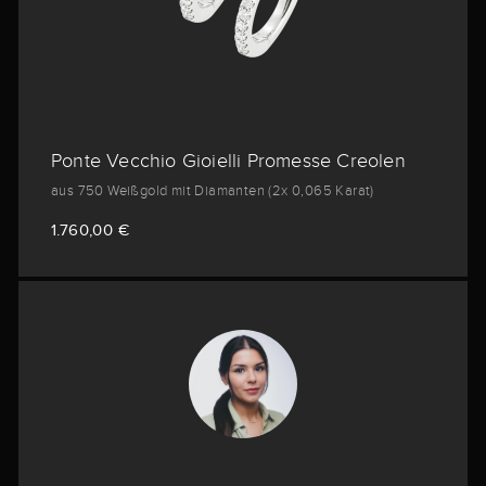
Ponte Vecchio Gioielli Promesse Creolen
aus 750 Weißgold mit Diamanten (2x 0,065 Karat)
1.760,00 €