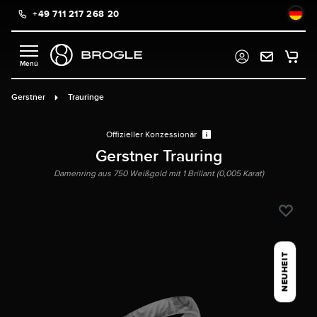
+49 711 217 268 20
alt springen
Gerstner
Trauringe
Offizieller Konzessionär
Gerstner Trauring
Damenring aus 750 Weißgold mit 1 Brillant (0,005 Karat)
NEUHEIT