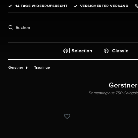
14 TAGE WIDERRUFSRECHT
VERSICHERTER VERSAND
springen
Zur Hauptnavigation springen
Suchen
Selection
Classic
Gerstner
Trauringe
Gerstner
Damenring aus 750 Gelbgold m