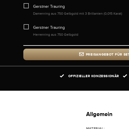
Gerstner Trauring
Damenring aus 750 Gelbgold mit 3 Brillanten (0,015 Karat)
Gerstner Trauring
Herrenring aus 750 Gelbgold
PREISANGEBOT FÜR SE
OFFIZIELLER KONZESSIONÄR
Allgemein
MATERIAL: