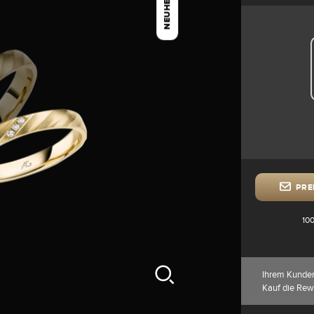
NEUHEIT
PRE
100
Ihrem Kunde
Kauf die Rew