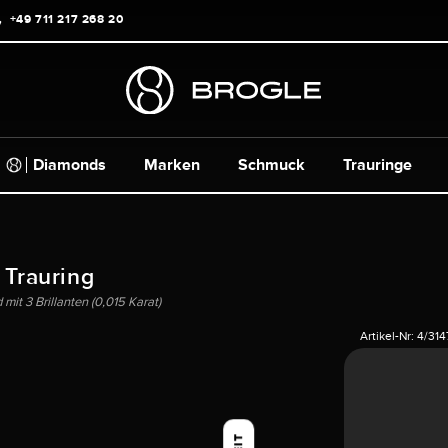
+49 711 217 268 20
Diamonds
Marken
Schmuck
Trauringe
 Trauring
it 3 Brillanten (0,015 Karat)
Artikel-Nr:
4/314