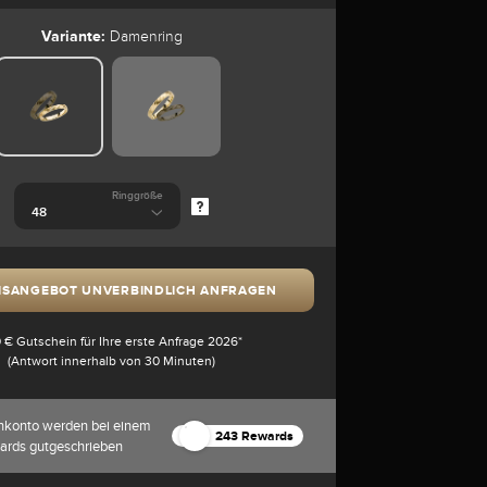
Variante:
Damenring
Ringgröße
ISANGEBOT UNVERBINDLICH ANFRAGEN
 € Gutschein für Ihre erste Anfrage 2026*
(Antwort innerhalb von 30 Minuten)
nkonto werden bei einem
243 Rewards
ards gutgeschrieben