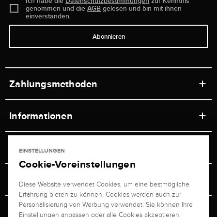
Ich habe die
Datenschutzbestimmungen
zur Kenntnis
genommen und die
AGB
gelesen und bin mit ihnen
einverstanden.
Abonnieren
Zahlungsmethoden
Informationen
Werkstätten
Service
EINSTELLUNGEN
Ladengeschäft
Cookie-Voreinstellungen
Kontakt
Juwelier Brogle
Versand & Zahlung
Diese Website verwendet Cookies, um eine bestmögliche
Newsletterabmeldung
Erfahrung bieten zu können. Cookies werden auch zur
Ratgeber
Über uns
Personalisierung von Werbung verwendet. Sie können Ihre
Persönlicher Berater
Retouren-Service
Einstellungen anpassen oder alle Cookies akzeptieren.