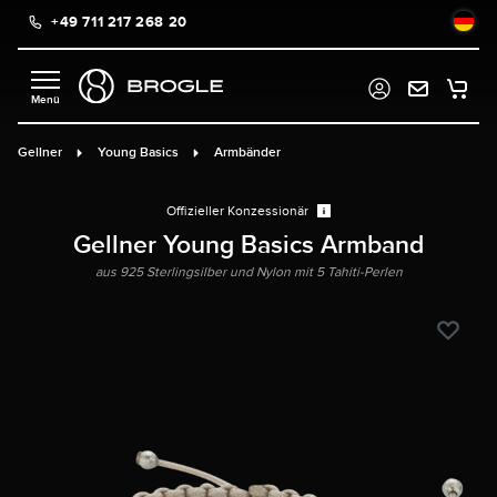
+49 711 217 268 20
alt springen
Gellner
Young Basics
Armbänder
Offizieller Konzessionär
Gellner Young Basics Armband
aus 925 Sterlingsilber und Nylon mit 5 Tahiti-Perlen