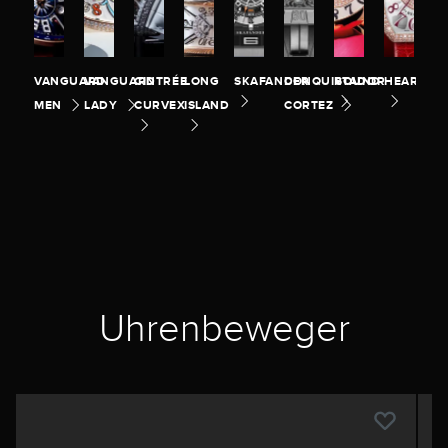
VANGUARD
VANGUARD
CINTRÉE
LONG
SKAFANDER
CONQUISTADOR
ROUND
HEART
MEN
LADY
CURVEX
ISLAND
CORTEZ
Uhrenbeweger