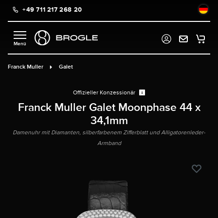
+49 711 217 268 20
alt springen
Franck Muller
Galet
Offizieller Konzessionär
Franck Muller Galet Moonphase 44 x
34,1mm
Damenuhr mit Diamanten, silberfarbenem Zifferblatt und Alligatorenleder-
Armband