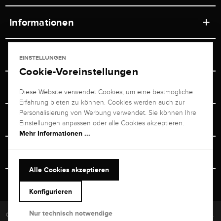
Informationen
Werkstätten
Service
EINSTELLUNGEN
Ladengeschäft
Cookie-Voreinstellungen
Kontakt
Juwelier Brogle
Versand & Zahlung
Diese Website verwendet Cookies, um eine bestmögliche
Newsletterabmeldung
Erfahrung bieten zu können. Cookies werden auch zur
Ratgeber
Über uns
Personalisierung von Werbung verwendet. Sie können Ihre
Persönlicher Berater
Retouren-Service
Einstellungen anpassen oder alle Cookies akzeptieren.
Unternehmen
Mehr Informationen ...
Größenberater
+49 711 217 268 20
Bewertungen
Rewardsprogramm
Vertrag Widerrufen
+49 711 217 268 20
Alle Cookies akzeptieren
Termin im Ladengeschäft
Versand & Sicherheit
Heute bis 19:00 Uhr erreichbar
Konfigurieren
kundenservice@brogle.de
Nur technisch notwendige
Copyright © 2026 Brogle Selection Europe GmbH. Alle Rechte vorbehalten.