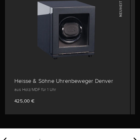
NEUHEIT
Heisse & Söhne Uhrenbeweger Denver
aus Holz/MDF für 1 Uhr
425,00 €