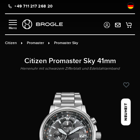
+49 711 217 268 20
alt springen
Citizen
Promaster
Promaster Sky
Citizen Promaster Sky 41mm
Herrenuhr mit schwarzem Zifferblatt und Edelstahlarmband
NEUHEIT