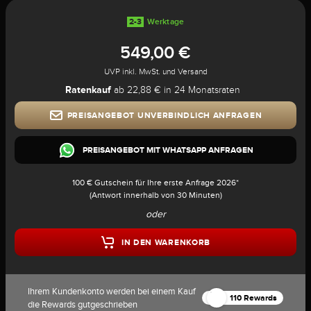
2-3
Werktage
549,00 €
UVP inkl. MwSt. und Versand
Ratenkauf
ab 22,88 € in 24 Monatsraten
PREISANGEBOT UNVERBINDLICH ANFRAGEN
PREISANGEBOT MIT WHATSAPP ANFRAGEN
100 € Gutschein für Ihre erste Anfrage 2026*
(Antwort innerhalb von 30 Minuten)
oder
IN DEN WARENKORB
Ihrem Kundenkonto werden bei einem Kauf
110 Rewards
die Rewards gutgeschrieben