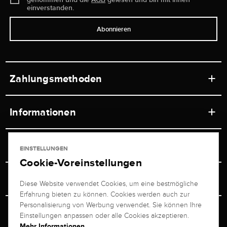
einverstanden.
Abonnieren
Zahlungsmethoden
Informationen
Werkstätten
Service
EINSTELLUNGEN
Ladengeschäft
Cookie-Voreinstellungen
Kontakt
Juwelier Brogle
Versand & Zahlung
Diese Website verwendet Cookies, um eine bestmögliche
Newsletterabmeldung
Erfahrung bieten zu können. Cookies werden auch zur
Ratgeber
Über uns
Personalisierung von Werbung verwendet. Sie können Ihre
Persönlicher Berater
Retouren-Service
Einstellungen anpassen oder alle Cookies akzeptieren.
Unternehmen
Mehr Informationen ...