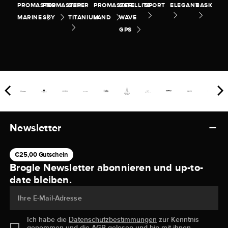
PROMASTER
PROMASTER
SUPER
PROMASTER
SATELLITE
SPORT
ELEGANT
BASIC
MARINE
SKY
TITANIUM
LAND
WAVE
GPS
Newsletter
€25,00 Gutschein
Brogle Newsletter abonnieren und up-to-
date bleiben.
Ihre E-Mail-Adresse
Ich habe die
Datenschutzbestimmungen
zur Kenntnis
genommen und die
AGB
gelesen und bin mit ihnen