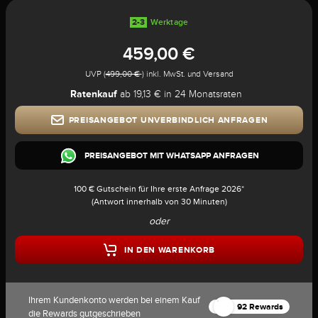
2-3
Werktage
459,00 €
UVP (
499,00 €
) inkl. MwSt. und Versand
Ratenkauf
ab 19,13 € in 24 Monatsraten
PREISANGEBOT UNVERBINDLICH ANFRAGEN
PREISANGEBOT MIT WHATSAPP ANFRAGEN
100 € Gutschein für Ihre erste Anfrage 2026*
(Antwort innerhalb von 30 Minuten)
oder
IN DEN WARENKORB
Ihrem Kundenkonto werden bei einem Kauf
92 Rewards
die Rewards gutgeschrieben