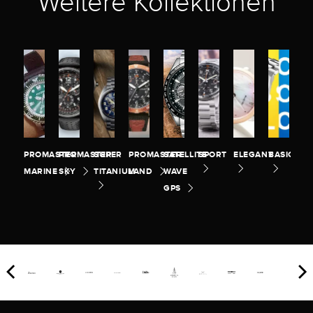
Weitere Kollektionen
PROMASTER
PROMASTER
SUPER
PROMASTER
SATELLITE
SPORT
ELEGANT
BASIC
MARINE
SKY
TITANIUM
LAND
WAVE
GPS