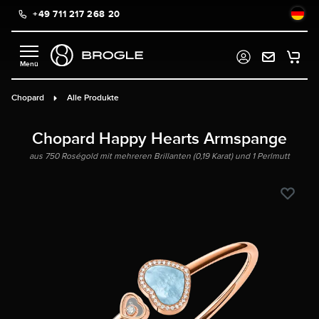
+49 711 217 268 20
alt springen
Chopard
Alle Produkte
Chopard Happy Hearts Armspange
aus 750 Roségold mit mehreren Brillanten (0,19 Karat) und 1 Perlmutt