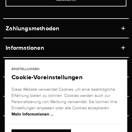
Zahlungsmethoden
Informationen
Werkstätten
Service
EINSTELLUNGEN
Ladengeschäft
Cookie-Voreinstellungen
Kontakt
Juwelier Brogle
Versand & Zahlung
Diese Website verwendet Cookies, um eine bestmögliche
Newsletterabmeldung
Erfahrung bieten zu können. Cookies werden auch zur
Ratgeber
Über uns
Personalisierung von Werbung verwendet. Sie können Ihre
Persönlicher Berater
Retouren-Service
Einstellungen anpassen oder alle Cookies akzeptieren.
Unternehmen
Mehr Informationen ...
Größenberater
+49 711 217 268 20
Bewertungen
Rewardsprogramm
Vertrag Widerrufen