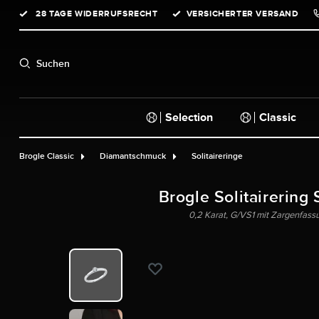
28 TAGE WIDERRUFSRECHT
VERSICHERTER VERSAND
springen
Zur Hauptnavigation springen
Suchen
Selection
Classic
Brogle Classic
Diamantschmuck
Solitaireringe
Brogle Solitairering 
0,2 Karat, G/VS1 mit Zargenfassu