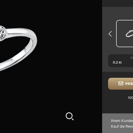
K
PRE
100
Ihrem Kunde
Kauf die Rew