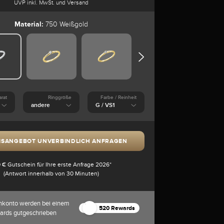
UVP inkl. MwSt. und Versand
Material:
750 Weißgold
arat
Ringgröße
Farbe / Reinheit
ISANGEBOT UNVERBINDLICH ANFRAGEN
 € Gutschein für Ihre erste Anfrage 2026*
(Antwort innerhalb von 30 Minuten)
nkonto werden bei einem
520 Rewards
ards gutgeschrieben