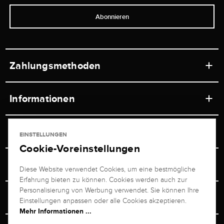
Abonnieren
Zahlungsmethoden
Informationen
Werkstätten
Service
EINSTELLUNGEN
Ladengeschäft
Cookie-Voreinstellungen
Kontakt
Juwelier Brogle
Versand & Zahlung
Diese Website verwendet Cookies, um eine bestmögliche
Newsletterabmeldung
Erfahrung bieten zu können. Cookies werden auch zur
Ratgeber
Über uns
Personalisierung von Werbung verwendet. Sie können Ihre
Persönlicher Berater
Retouren-Service
Einstellungen anpassen oder alle Cookies akzeptieren.
Unternehmen
Mehr Informationen ...
Größenberater
+49 711 217 268 20