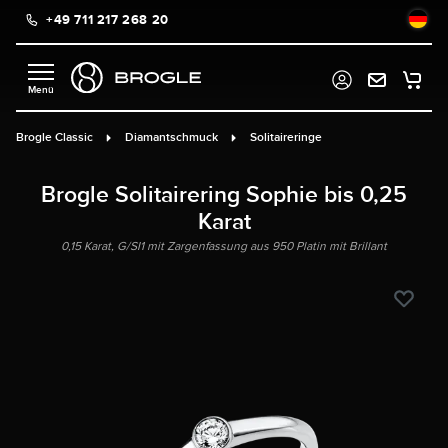
+49 711 217 268 20
alt springen
Brogle Classic
Diamantschmuck
Solitaireringe
Brogle Solitairering Sophie bis 0,25
Karat
0,15 Karat, G/SI1 mit Zargenfassung aus 950 Platin mit Brillant