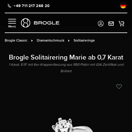
+49 711 217 268 20
alt springen
Brogle Classic
Diamantschmuck
Solitaireringe
Brogle Solitairering Marie ab 0,7 Karat
1 Karat, E/IF mit 6er-Krappenfassung aus 950 Platin mit GIA Zertifikat und
Brillant