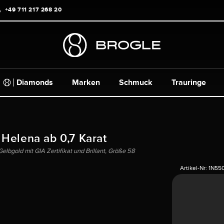
+49 711 217 268 20
Diamonds
Marken
Schmuck
Trauringe
 Helena ab 0,7 Karat
lbgold mit GIA Zertifikat und Brillant, Größe 58
Artikel-Nr:
1N55