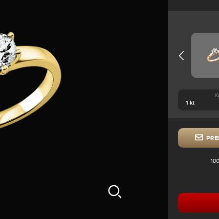
K
PRE
100