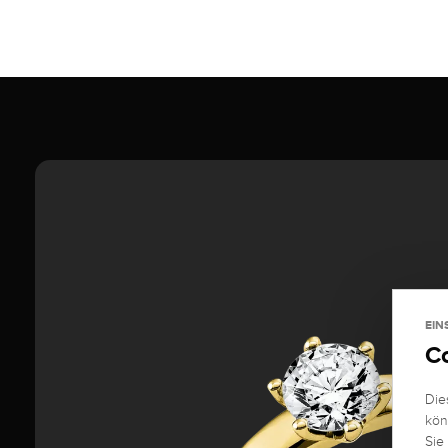
EIN
C
Die
kön
Sie