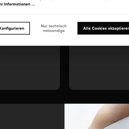
r Informationen ...
EDELSTEIN
Diamant
Nur technisch
Konfigurieren
Alle Cookies akzeptiere
notwendige