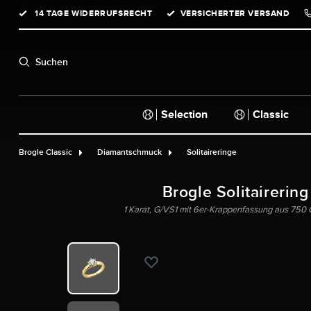
14 TAGE WIDERRUFSRECHT
VERSICHERTER VERSAND
springen
Zur Hauptnavigation springen
Suchen
Selection
Classic
Brogle Classic
Diamantschmuck
Solitaireringe
Brogle Solitairering
1 Karat, G/VS1 mit 6er-Krappenfassung aus 750 Ge