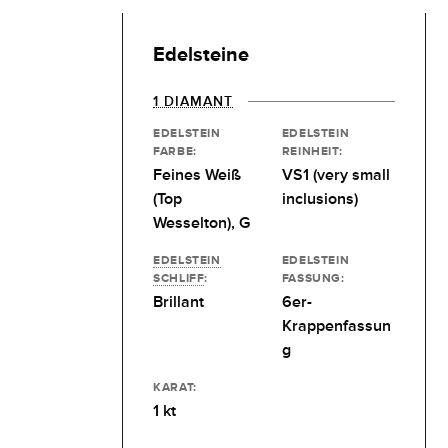
Edelsteine
1 DIAMANT
EDELSTEIN
EDELSTEIN
FARBE:
REINHEIT:
Feines Weiß
VS1 (very small
(Top
inclusions)
Wesselton), G
EDELSTEIN
EDELSTEIN
SCHLIFF
:
FASSUNG:
Brillant
6er-
Krappenfassun
g
KARAT:
1 kt