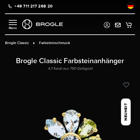
+49 711 217 268 20
alt springen
Brogle Classic
Farbsteinschmuck
Brogle Classic Farbsteinanhänger
4,7 Karat aus 750 Gelbgold
NEUHEIT