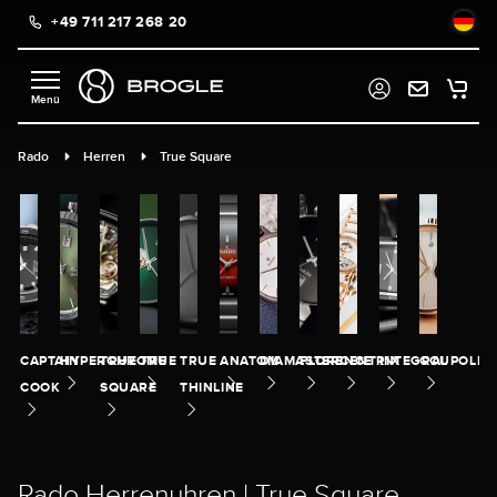
+49 711 217 268 20
alt springen
Rado
Herren
True Square
CAPTAIN
HYPERCHROME
TRUE
TRUE
TRUE
ANATOM
DIAMASTER
FLORENCE
CENTRIX
INTEGRAL
COUPOLE
COOK
SQUARE
THINLINE
Rado Herrenuhren | True Square