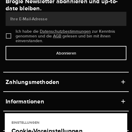
Brogle Newsletter abonnieren und up-to-
date bleiben.
Ihre E-Mail-Adresse
Ich habe die
Datenschutzbestimmungen
zur Kenntnis
genommen und die
AGB
gelesen und bin mit ihnen
einverstanden.
Abonnieren
Zahlungsmethoden
Informationen
Werkstätten
Service
EINSTELLUNGEN
Ladengeschäft
Cookie-Voreinstellungen