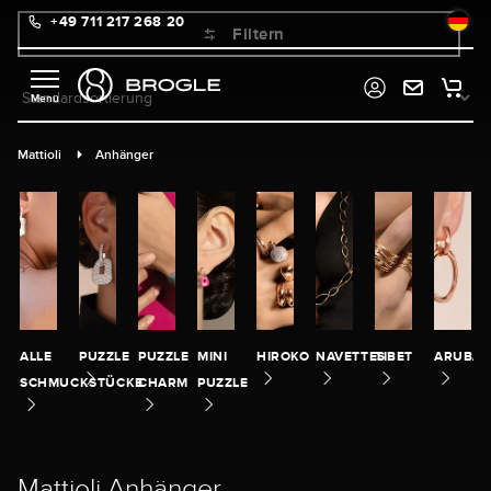
+49 711 217 268 20
alt springen
Filtern
Mattioli
Anhänger
ALLE
PUZZLE
PUZZLE
MINI
HIROKO
NAVETTES
TIBET
ARUBA
SCHMUCKSTÜCKE
CHARM
PUZZLE
Mattioli Anhänger