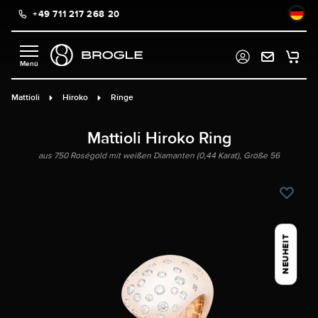
+49 711 217 268 20
alt springen
Mattioli
Hiroko
Ringe
Mattioli Hiroko Ring
aus 750 Roségold mit weißen Diamanten (0,44 Karat), Größe 56
NEUHEIT