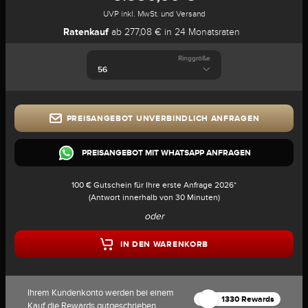
UVP inkl. MwSt. und Versand
Ratenkauf
ab 277,08 € in 24 Monatsraten
Ringgröße
PREISANGEBOT UNVERBINDLICH ANFRAGEN
PREISANGEBOT MIT WHATSAPP ANFRAGEN
100 € Gutschein für Ihre erste Anfrage 2026*
(Antwort innerhalb von 30 Minuten)
oder
IN DEN WARENKORB
Ihrem Kundenkonto werden bei einem
1330 Rewards
Kauf die Rewards gutgeschrieben