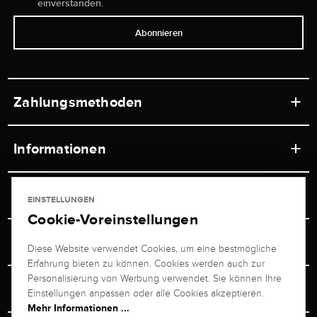
einverstanden.
Abonnieren
Zahlungsmethoden
Informationen
Werkstätten
Service
EINSTELLUNGEN
Ladengeschäft
Cookie-Voreinstellungen
Kontakt
Juwelier Brogle
Versand & Zahlung
Diese Website verwendet Cookies, um eine bestmögliche
Newsletterabmeldung
Erfahrung bieten zu können. Cookies werden auch zur
Ratgeber
Über uns
Personalisierung von Werbung verwendet. Sie können Ihre
Persönlicher Berater
Retouren-Service
Einstellungen anpassen oder alle Cookies akzeptieren.
Unternehmen
Mehr Informationen ...