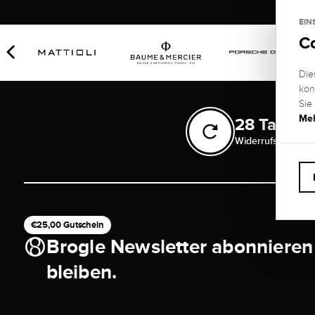
EIN
C
Die
kön
Sie
Meh
28 Tage
Widerrufsrecht
€25,00 Gutschein
Brogle Newsletter abonnieren
bleiben.