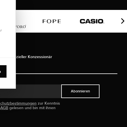
u
.
ie als offizieller Konzessionär
n
Abonnieren
schutzbestimmungen
zur Kenntnis
e
AGB
gelesen und bin mit ihnen