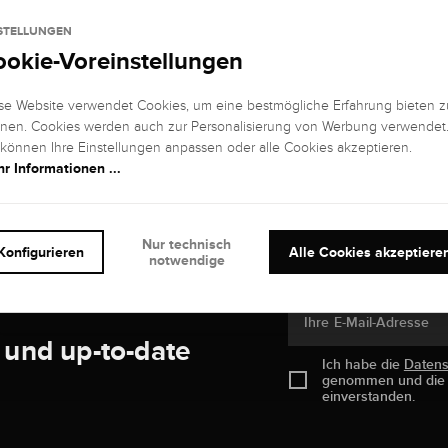
STELLUNGEN
ookie-Voreinstellungen
se Website verwendet Cookies, um eine bestmögliche Erfahrung bieten z
nen. Cookies werden auch zur Personalisierung von Werbung verwendet
 können Ihre Einstellungen anpassen oder alle Cookies akzeptieren.
r Informationen ...
Kostenlos
100%
Versicherter Versand & Rückversand
Echtheitsgarant
Nur technisch
Konfigurieren
Alle Cookies akzeptiere
notwendige
Ihre E-Mail-Adresse
 und up-to-date
Ich habe die
Daten
genommen und di
einverstanden.