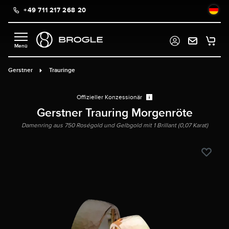
+49 711 217 268 20
alt springen
Gerstner
Trauringe
Offizieller Konzessionär
Gerstner Trauring Morgenröte
Damenring aus 750 Roségold und Gelbgold mit 1 Brillant (0,07 Karat)