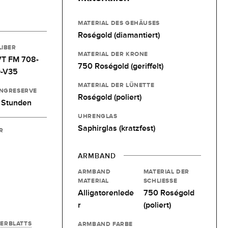
MATERIAL DES GEHÄUSES
Roségold (diamantiert)
LIBER
MATERIAL DER KRONE
T FM 708-
750 Roségold (geriffelt)
-V35
MATERIAL DER LÜNETTE
NGRESERVE
Roségold (poliert)
 Stunden
UHRENGLAS
Saphirglas (kratzfest)
R
ARMBAND
ARMBAND
MATERIAL DER
MATERIAL
SCHLIESSE
Alligatorenlede
750 Roségold
r
(poliert)
FERBLATTS
ARMBAND FARBE