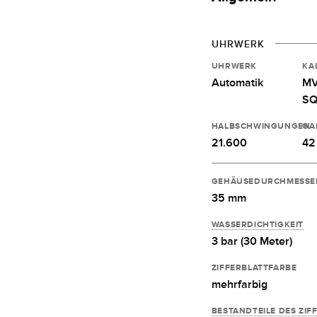
UHRWERK
UHRWERK
KA
Automatik
MV
SQ
HALBSCHWINGUNGEN
GA
21.600
42
GEHÄUSEDURCHMESSE
35 mm
WASSERDICHTIGKEIT
3 bar (30 Meter)
ZIFFERBLATTFARBE
mehrfarbig
BESTANDTEILE DES ZIF