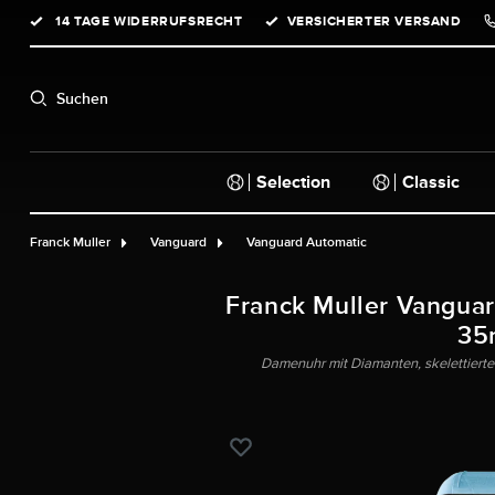
14 TAGE WIDERRUFSRECHT
VERSICHERTER VERSAND
springen
Zur Hauptnavigation springen
Suchen
Selection
Classic
Franck Muller
Vanguard
Vanguard Automatic
Franck Muller Vanguar
35
Damenuhr mit Diamanten, skelettiertem