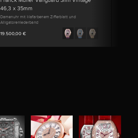
Franck Muller Vanguard Slim Vintage
Franc
46,3 x 35mm
46,3
Damenuhr mit lilafarbenem Zifferblatt und
Damenuh
Alligatorenlederband
Alligat
19.500,00 €
10.400