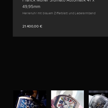
Franck Muller Sfumato Automatik 41 x
49,95mm
Herrenuhr mit blauem Zifferblatt und Lederarmband
21.400,00 €