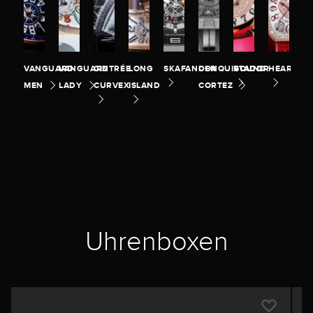
VANGUARD
VANGUARD
CINTRÉE
LONG
SKAFANDER
CONQUISTADOR
ROUND
HEART
MEN
LADY
CURVEX
ISLAND
CORTEZ
Uhrenboxen