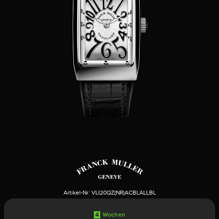
Artikel-Nr:
VLI20QZ(NR)ACBLALLBL
4
Wochen