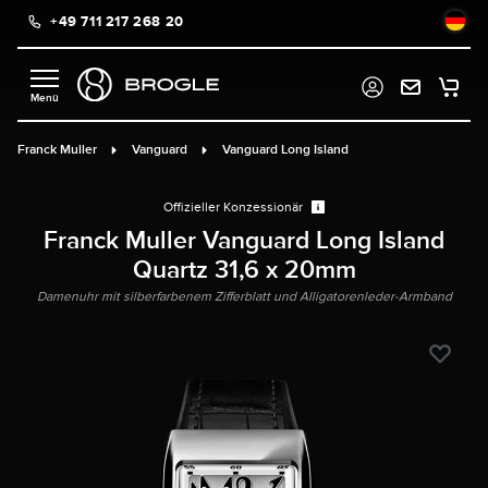
+49 711 217 268 20
alt springen
Franck Muller
Vanguard
Vanguard Long Island
Offizieller Konzessionär
Franck Muller Vanguard Long Island
Quartz 31,6 x 20mm
Damenuhr mit silberfarbenem Zifferblatt und Alligatorenleder-Armband