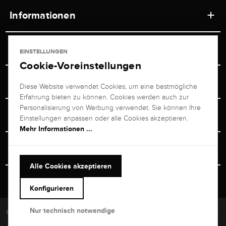
Informationen
Werkstätten
Service
EINSTELLUNGEN
Ladengeschäft
Cookie-Voreinstellungen
Kontakt
Juwelier Brogle
Versand & Zahlung
Diese Website verwendet Cookies, um eine bestmögliche
Newsletterabmeldung
Erfahrung bieten zu können. Cookies werden auch zur
Ratgeber
Über uns
Personalisierung von Werbung verwendet. Sie können Ihre
Persönlicher Berater
Retouren-Service
Einstellungen anpassen oder alle Cookies akzeptieren.
Unternehmen
Mehr Informationen ...
Größenberater
+49 711 217 268 20
Bewertungen
Rewardsprogramm
Vertrag Widerrufen
+49 711 217 268 20
Alle Cookies akzeptieren
Termin im Ladengeschäft
Versand & Sicherheit
Heute bis 19:00 Uhr erreichbar
Konfigurieren
kundenservice@brogle.de
Nur technisch notwendige
Copyright © 2026 Brogle Selection Europe GmbH. Alle Rechte vorbehalten.
Impressum
Datenschutz
Widerrufsbelehrung
AGB
Richtlinien
Kontakt