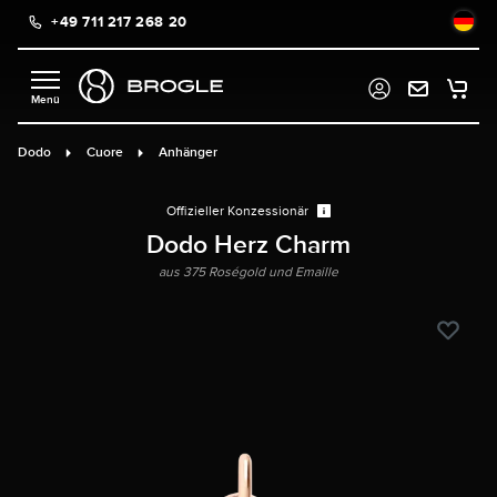
+49 711 217 268 20
alt springen
Dodo
Cuore
Anhänger
Offizieller Konzessionär
Dodo Herz Charm
aus 375 Roségold und Emaille