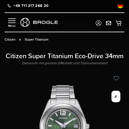
+49 711 217 268 20
alt springen
Citizen
Super Titanium
Citizen Super Titanium Eco-Drive 34mm
Damenuhr mit grünem Zifferblatt und Titaniumarmband
%