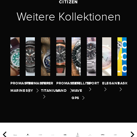
CITIZEN
Weitere Kollektionen
PROMASTER
PROMASTER
SUPER
PROMASTER
SATELLITE
SPORT
ELEGANT
BASIC
MARINE
SKY
TITANIUM
LAND
WAVE
GPS