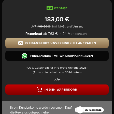
2-3
Werktage
183,00 €
UVP (
199,00 €
) inkl. MwSt. und Versand
Ratenkauf
ab 7,63 € in 24 Monatsraten
PREISANGEBOT UNVERBINDLICH ANFRAGEN
PREISANGEBOT MIT WHATSAPP ANFRAGEN
100 € Gutschein für Ihre erste Anfrage 2026*
(Antwort innerhalb von 30 Minuten)
oder
IN DEN WARENKORB
Ihrem Kundenkonto werden bei einem Kauf
37 Rewards
die Rewards gutgeschrieben