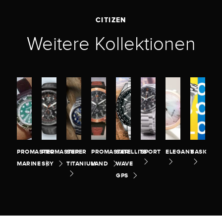
CITIZEN
Weitere Kollektionen
PROMASTER
PROMASTER
SUPER
PROMASTER
SATELLITE
SPORT
ELEGANT
BASIC
MARINE
SKY
TITANIUM
LAND
WAVE
GPS