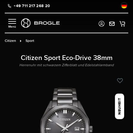
+49 711 217 268 20
alt springen
Citizen
Sport
Citizen Sport Eco-Drive 38mm
Herrenuhr mit schwarzem Zifferblatt und Edelstahlarmband
NEUHEIT