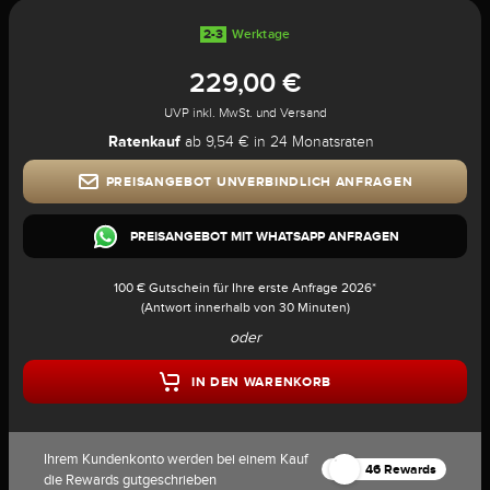
2-3
Werktage
229,00 €
UVP inkl. MwSt. und Versand
Ratenkauf
ab 9,54 € in 24 Monatsraten
PREISANGEBOT UNVERBINDLICH ANFRAGEN
PREISANGEBOT MIT WHATSAPP ANFRAGEN
100 € Gutschein für Ihre erste Anfrage 2026*
(Antwort innerhalb von 30 Minuten)
oder
IN DEN WARENKORB
Ihrem Kundenkonto werden bei einem Kauf
46 Rewards
die Rewards gutgeschrieben