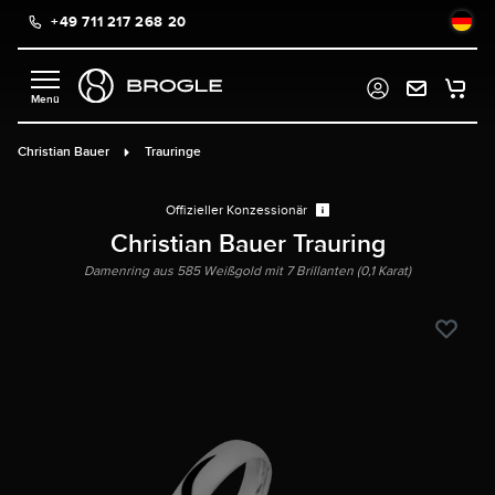
+49 711 217 268 20
alt springen
Christian Bauer
Trauringe
Offizieller Konzessionär
Christian Bauer Trauring
Damenring aus 585 Weißgold mit 7 Brillanten (0,1 Karat)