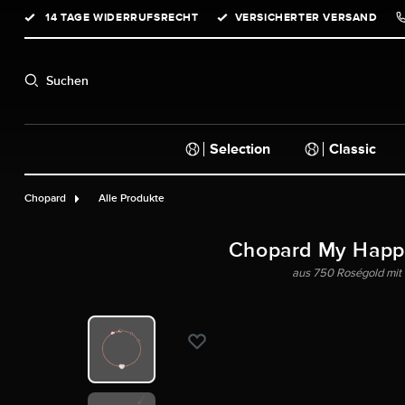
14 TAGE WIDERRUFSRECHT
VERSICHERTER VERSAND
springen
Zur Hauptnavigation springen
Suchen
Selection
Classic
Chopard
Alle Produkte
Chopard My Happ
aus 750 Roségold mit 