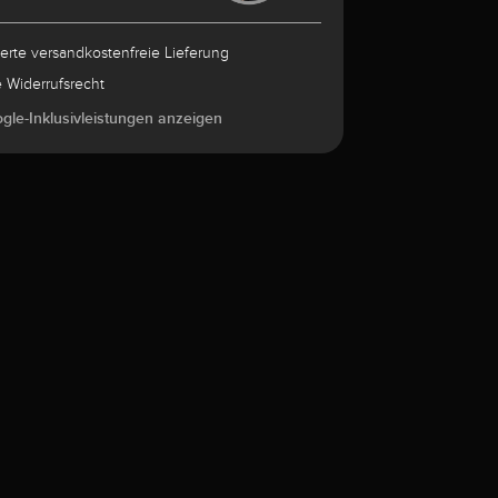
herte versandkostenfreie Lieferung
e Widerrufsrecht
ogle-Inklusivleistungen anzeigen