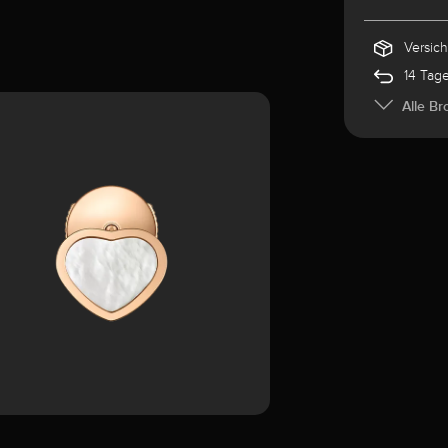
Versic
14 Tag
Alle Br