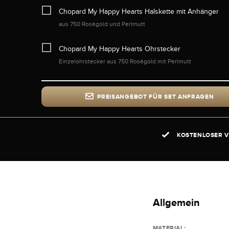
Chopard My Happy Hearts Halskette mit Anhänger
aus 750 Roségold und Perlmutt
Chopard My Happy Hearts Ohrstecker
Einzelohrstecker aus 750 Roségold mit Perlmutt
PREISANGEBOT FÜR SET ANFRAGEN
KOSTENLOSER V
Allgemein
MATERIAL: