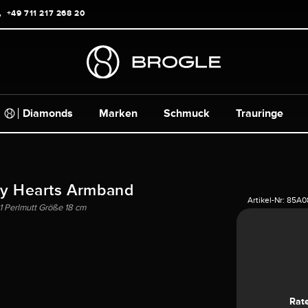
+49 711 217 268 20
Diamonds
Marken
Schmuck
Trauringe
y Hearts Armband
Artikel-Nr:
85A0
1 Perlmutt Größe 18 cm
Rat