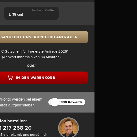
Armband Größe
L (18 cm)
ISANGEBOT UNVERBINDLICH ANFRAGEN
 € Gutschein für Ihre erste Anfrage 2026*
(Antwort innerhalb von 30 Minuten)
oder
IN DEN WARENKORB
nkonto werden bei einem
336 Rewards
ards gutgeschrieben
fon bestellen:
1 217 268 20
Sie direkt mit uns persönlich