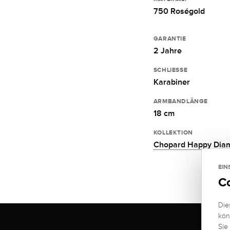
750 Roségold
GARANTIE
2 Jahre
SCHLIESSE
Karabiner
ARMBANDLÄNGE
18 cm
KOLLEKTION
Chopard Happy Dia
EIN
C
Die
kön
Sie