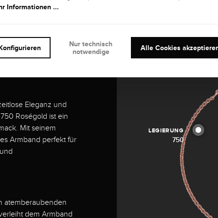
r Informationen ...
-
Nur technisch
py
Konfigurieren
Alle Cookies akzeptiere
notwendige
eitlose Eleganz und
 750 Roségold ist ein
hmack. Mit seinem
LEGIERUNG
ses Armband perfekt für
750
 und
em atemberaubenden
t verleiht dem Armband