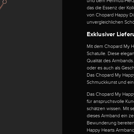
und dem Perlmutt-Her
das die Essenz der Koll
von Chopard Happy Dia
unvergleichlichen Sch
Exklusiver Liefe
Mit dem Chopard My Ha
Schatulle. Diese elega
Qualität des Armbands
oder es auch als Ges
Das Chopard My Happy 
Schmuckkunst und ein 
Das Chopard My Happy 
für anspruchsvolle Kun
schätzen wissen. Mit s
dieses Armband ein ze
Bewunderung bereiten 
Happy Hearts Armbands 