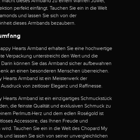
z macht dieses Armband zu einem wahren Juwel,
ektion perfekt einfängt. Tauchen Sie ein in die Welt
monds und lassen Sie sich von der
önheit dieses Armbands bezaubern.
rumfang
ppy Hearts Armband erhalten Sie eine hochwertige
nte Verpackung unterstreicht den Wert und die
. Darin können Sie das Armband sicher aufbewahren
chenk an einen besonderen Menschen überreichen.
Hearts Armband ist ein Meisterwerk der
Ausdruck von zeitloser Eleganz und Raffinesse.
Hearts Armband ist ein einzigartiges Schmuckstück
den, die feinste Qualität und exklusiven Schmuck zu
einem Perlmutt-Herz und dem edlen Roségold ist
itloses Accessoire, das Ihnen Freude und
wird. Tauchen Sie ein in die Welt des Chopard My
und lassen Sie sich von seiner unvergleichlichen