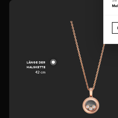
Sie
Meh
LÄNGE DER
HALSKETTE
42 cm