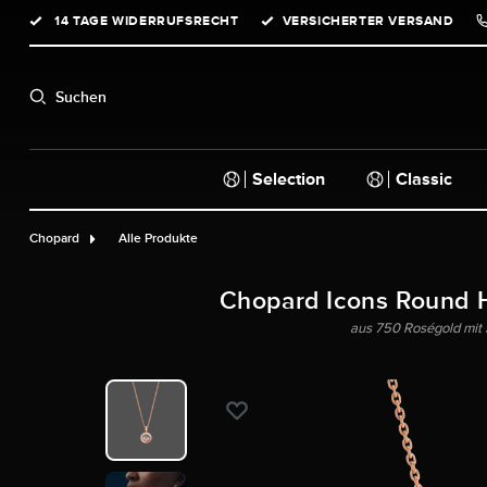
14 TAGE WIDERRUFSRECHT
VERSICHERTER VERSAND
springen
Zur Hauptnavigation springen
Suchen
Selection
Classic
Chopard
Alle Produkte
Chopard Icons Round H
aus 750 Roségold mit 3 