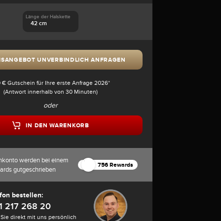
Länge der Halskette
42 cm
ISANGEBOT UNVERBINDLICH ANFRAGEN
 € Gutschein für Ihre erste Anfrage 2026*
(Antwort innerhalb von 30 Minuten)
oder
IN DEN WARENKORB
nkonto werden bei einem
756 Rewards
ards gutgeschrieben
fon bestellen:
1 217 268 20
Sie direkt mit uns persönlich