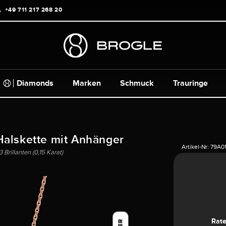
+49 711 217 268 20
Diamonds
Marken
Schmuck
Trauringe
alskette mit Anhänger
Artikel-Nr:
79A01
Brillanten (0,15 Karat)
Rat