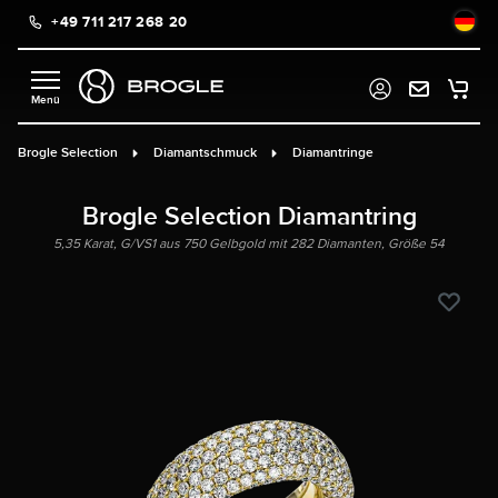
+49 711 217 268 20
alt springen
Brogle Selection
Diamantschmuck
Diamantringe
Brogle Selection Diamantring
5,35 Karat, G/VS1 aus 750 Gelbgold mit 282 Diamanten, Größe 54