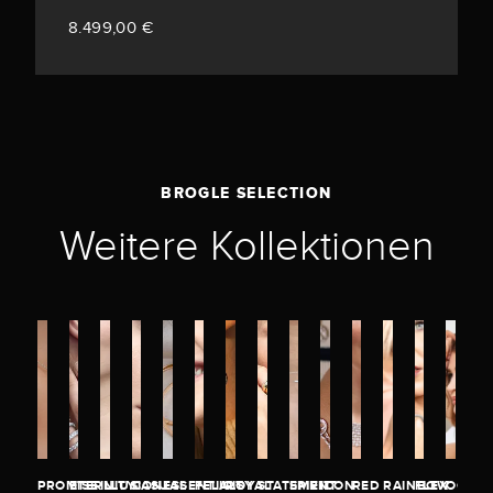
8.499,00 €
BROGLE SELECTION
Weitere Kollektionen
PROMISE
ETERNITY
ILLUSION
CASUAL
ESSENTIALS
FELICITY
ROYAL
STATEMENT
SPIRIT
ICON
RED
RAINBOW
FLEX
OCEA