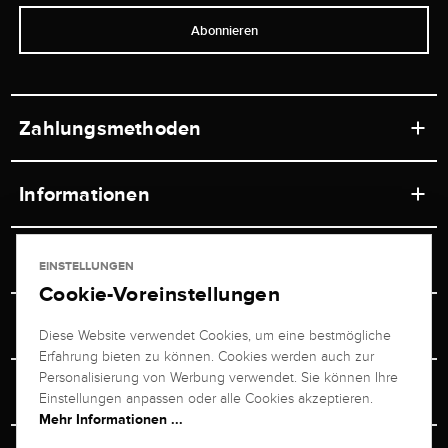
Abonnieren
Zahlungsmethoden
Informationen
Werkstätten
Service
EINSTELLUNGEN
Ladengeschäft
Cookie-Voreinstellungen
Kontakt
Juwelier Brogle
Versand & Zahlung
Diese Website verwendet Cookies, um eine bestmögliche
Newsletterabmeldung
Erfahrung bieten zu können. Cookies werden auch zur
Ratgeber
Über uns
Personalisierung von Werbung verwendet. Sie können Ihre
Persönlicher Berater
Retouren-Service
Einstellungen anpassen oder alle Cookies akzeptieren.
Unternehmen
Mehr Informationen ...
Größenberater
+49 711 217 268 20