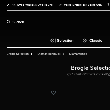
14 TAGE WIDERRUFSRECHT
VERSICHERTER VERSAND
springen
Zur Hauptnavigation springen
Suchen
Selection
Classic
Brogle Selection
Diamantschmuck
Diamantringe
Brogle Selecti
2,57 Karat, G/SI1 aus 750 Gelb