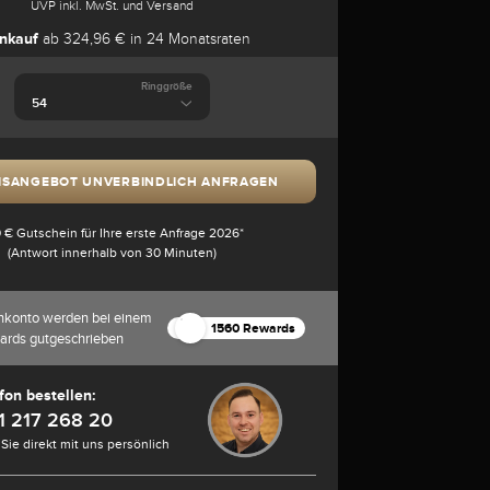
UVP inkl. MwSt. und Versand
nkauf
ab 324,96 € in 24 Monatsraten
Ringgröße
ISANGEBOT UNVERBINDLICH ANFRAGEN
 € Gutschein für Ihre erste Anfrage 2026*
(Antwort innerhalb von 30 Minuten)
nkonto werden bei einem
1560 Rewards
ards gutgeschrieben
fon bestellen:
1 217 268 20
Sie direkt mit uns persönlich