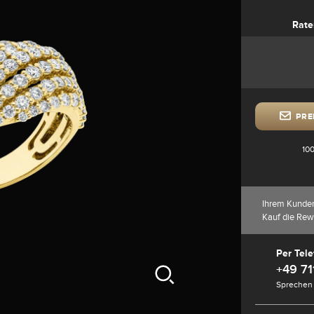
Rate
PRE
100
Ihrem Kunde
Kauf die Rew
Per Tele
+49 71
Sprechen 