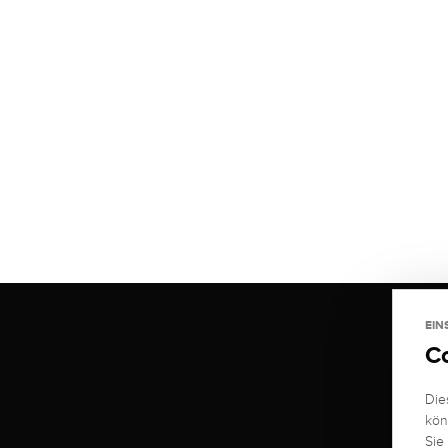
EIN
C
Die
kön
Sie