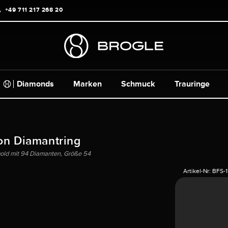
+49 711 217 268 20
Diamonds
Marken
Schmuck
Trauringe
on Diamantring
gold mit 94 Diamanten, Größe 54
Artikel-Nr:
BFS-