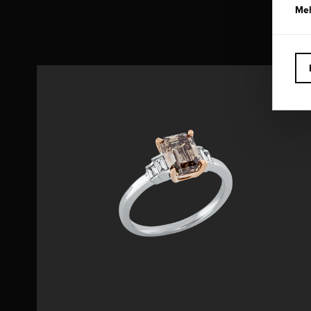
W
Meh