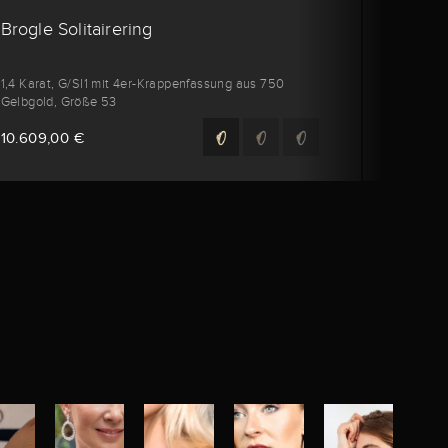
Brogle Solitairering
Brogl
1,4 Karat, G/SI1 mit 4er-Krappenfassung aus 750
6,09 Ka
Gelbgold, Größe 53
und Ro
10.609,00 €
84.169