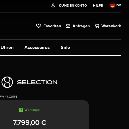
DE
KUNDENKONTO
HILFE
Favoriten
Anfragen
Warenkorb
Uhren
Accessoires
Sale
1FM46G854
7
Werktage
7.799,00 €