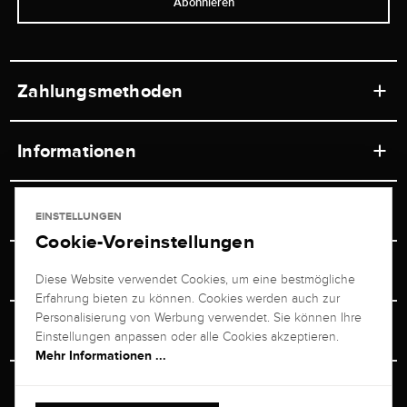
Abonnieren
Zahlungsmethoden
Informationen
Werkstätten
Service
EINSTELLUNGEN
Ladengeschäft
Cookie-Voreinstellungen
Kontakt
Juwelier Brogle
Versand & Zahlung
Diese Website verwendet Cookies, um eine bestmögliche
Newsletterabmeldung
Erfahrung bieten zu können. Cookies werden auch zur
Ratgeber
Über uns
Personalisierung von Werbung verwendet. Sie können Ihre
Persönlicher Berater
Retouren-Service
Einstellungen anpassen oder alle Cookies akzeptieren.
Unternehmen
Mehr Informationen ...
Größenberater
+49 711 217 268 20
Bewertungen
Rewardsprogramm
Vertrag Widerrufen