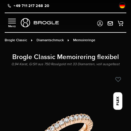
+49 711 217 268 20
alt springen
Brogle Classic
Diamantschmuck
Memoireringe
Brogle Classic Memoirering flexibel
0,94 Karat, G/SI1 aus 750 Roségold mit 33 Diamanten, voll ausgefasst
FLEX