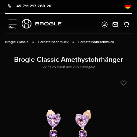
+49 711 217 268 20
alt springen
Brogle Classic
Farbsteinschmuck
Farbsteinohrschmuck
Brogle Classic Amethystohrhänger
2x 10,25 Karat aus 750 Roségold