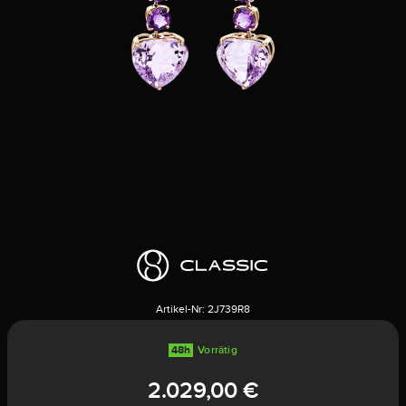
Artikel-Nr:
2J739R8
48h
Vorrätig
2.029,00 €