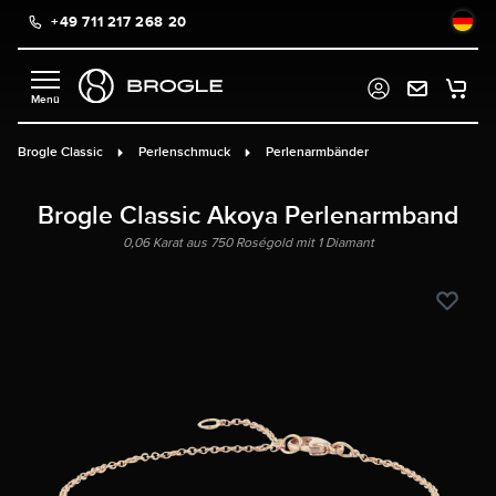
+49 711 217 268 20
alt springen
Brogle Classic
Perlenschmuck
Perlenarmbänder
Brogle Classic Akoya Perlenarmband
0,06 Karat aus 750 Roségold mit 1 Diamant