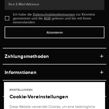
Ihre E-Mail-Adresse
Ich habe die
Datenschutzbestimmungen
zur Kenntnis
genommen und die
AGB
gelesen und bin mit ihnen
einverstanden.
Abonnieren
Zahlungsmethoden
Informationen
Werkstätten
Service
EINSTELLUNGEN
Ladengeschäft
Cookie-Voreinstellungen
Kontakt
Juwelier Brogle
Versand & Zahlung
Diese Website verwendet Cookies, um eine bestmögliche