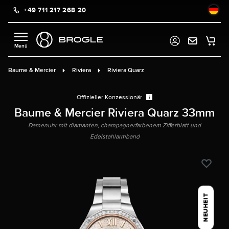
+49 711 217 268 20
alt springen
Baume & Mercier
Riviera
Riviera Quarz
Offizieller Konzessionär
Baume & Mercier Riviera Quarz 33mm
Damenuhr mit diamanten, champagnerfarbenem Zifferblatt und
Edelstahlarmband
NEUHEIT