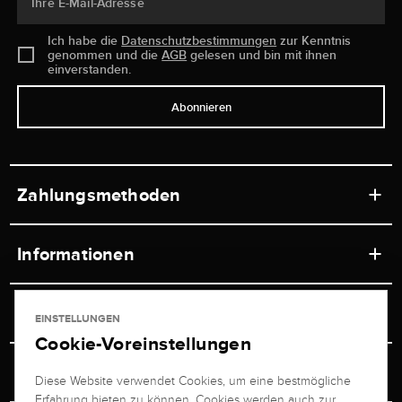
Ihre E-Mail-Adresse
Ich habe die
Datenschutzbestimmungen
zur Kenntnis
genommen und die
AGB
gelesen und bin mit ihnen
einverstanden.
Abonnieren
Zahlungsmethoden
Informationen
Werkstätten
Service
EINSTELLUNGEN
Ladengeschäft
Cookie-Voreinstellungen
Kontakt
Juwelier Brogle
Versand & Zahlung
Diese Website verwendet Cookies, um eine bestmögliche
Newsletterabmeldung
Erfahrung bieten zu können. Cookies werden auch zur