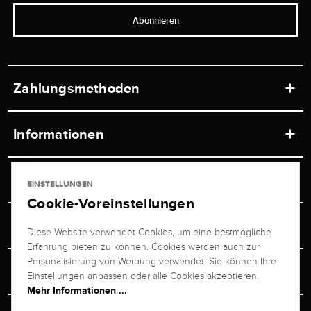
Abonnieren
Zahlungsmethoden
Informationen
Werkstätten
Service
EINSTELLUNGEN
Ladengeschäft
Cookie-Voreinstellungen
Kontakt
Juwelier Brogle
Versand & Zahlung
Diese Website verwendet Cookies, um eine bestmögliche
Newsletterabmeldung
Erfahrung bieten zu können. Cookies werden auch zur
Ratgeber
Über uns
Personalisierung von Werbung verwendet. Sie können Ihre
Persönlicher Berater
Retouren-Service
Einstellungen anpassen oder alle Cookies akzeptieren.
Unternehmen
Mehr Informationen ...
Größenberater
+49 711 217 268 20