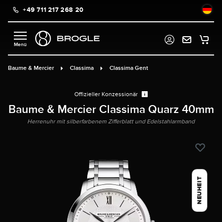
+49 711 217 268 20
alt springen
Baume & Mercier
Classima
Classima Gent
Offizieller Konzessionär
Baume & Mercier Classima Quarz 40mm
Herrenuhr mit silberfarbenem Zifferblatt und Edelstahlarmband
NEUHEIT