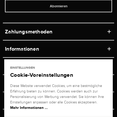
Abonnieren
Zahlungsmethoden
Informationen
Werkstätten
Service
EINSTELLUNGEN
Ladengeschäft
Cookie-Voreinstellungen
Kontakt
Juwelier Brogle
Versand & Zahlung
Diese Website verwendet Cookies, um eine bestmögliche
Newsletterabmeldung
Erfahrung bieten zu können. Cookies werden auch zur
Ratgeber
Über uns
Personalisierung von Werbung verwendet. Sie können Ihre
Persönlicher Berater
Retouren-Service
Einstellungen anpassen oder alle Cookies akzeptieren.
Unternehmen
Mehr Informationen ...
Größenberater
+49 711 217 268 20