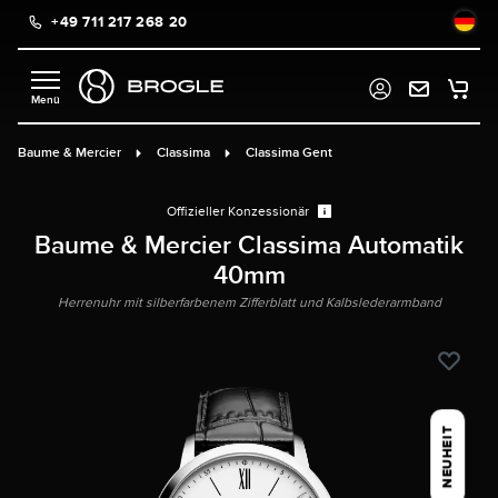
+49 711 217 268 20
alt springen
Baume & Mercier
Classima
Classima Gent
Offizieller Konzessionär
Baume & Mercier Classima Automatik
40mm
Herrenuhr mit silberfarbenem Zifferblatt und Kalbslederarmband
NEUHEIT