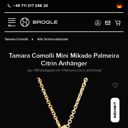
+49 711 217 268 20
alt springen
Tamara Comolli
Alle Schmuckstücke
Tamara Comolli Mini Mikado Palmeira
Citrin Anhänger
aus 750 Gelbgold mit 1 Palmeira Citrin (0,9 Karat)
NEUHEIT