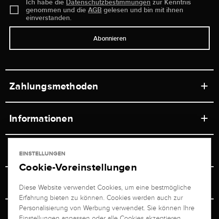
Ich habe die
Datenschutzbestimmungen
zur Kenntnis
genommen und die
AGB
gelesen und bin mit ihnen
einverstanden.
Abonnieren
Zahlungsmethoden
Informationen
Werkstätten
Service
EINSTELLUNGEN
Ladengeschäft
Cookie-Voreinstellungen
Kontakt
Juwelier Brogle
Versand & Zahlung
Diese Website verwendet Cookies, um eine bestmögliche
Newsletterabmeldung
Erfahrung bieten zu können. Cookies werden auch zur
Ratgeber
Über uns
Personalisierung von Werbung verwendet. Sie können Ihre
Persönlicher Berater
Retouren-Service
Einstellungen anpassen oder alle Cookies akzeptieren.