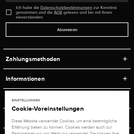
Ich habe die
Datenschutzbestimmungen
zur Kenntnis
genommen und die
AGB
gelesen und bin mit ihnen
einverstanden.
Abonnieren
Zahlungsmethoden
Informationen
Werkstätten
Service
EINSTELLUNGEN
Ladengeschäft
Cookie-Voreinstellungen
Kontakt
Juwelier Brogle
Versand & Zahlung
Diese Website verwendet Cookies, um eine bestmögliche
Newsletterabmeldung
Erfahrung bieten zu können. Cookies werden auch zur
Ratgeber
Über uns
Personalisierung von Werbung verwendet. Sie können Ihre