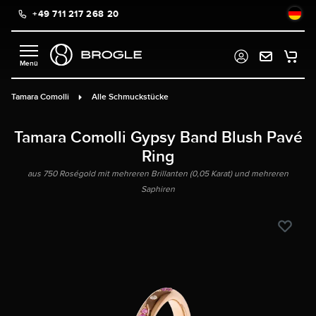
+49 711 217 268 20
alt springen
Tamara Comolli
Alle Schmuckstücke
Tamara Comolli Gypsy Band Blush Pavé
Ring
aus 750 Roségold mit mehreren Brillanten (0,05 Karat) und mehreren
Saphiren