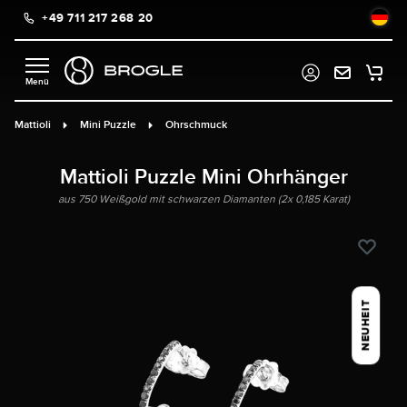
+49 711 217 268 20
alt springen
Mattioli
Mini Puzzle
Ohrschmuck
Mattioli Puzzle Mini Ohrhänger
aus 750 Weißgold mit schwarzen Diamanten (2x 0,185 Karat)
NEUHEIT