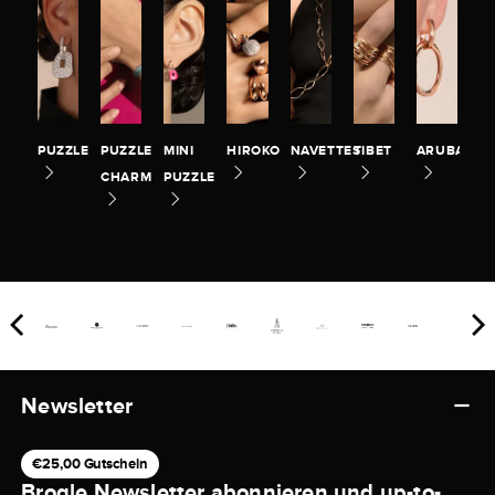
PUZZLE
PUZZLE
MINI
HIROKO
NAVETTES
TIBET
ARUBA
CHARM
PUZZLE
Newsletter
€25,00 Gutschein
Brogle Newsletter abonnieren und up-to-