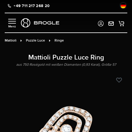
+49 711 217 268 20
alt springen
Mattioli
Puzzle Luce
Ringe
Mattioli Puzzle Luce Ring
aus 750 Roségold mit weißen Diamanten (0,93 Karat), Größe 57