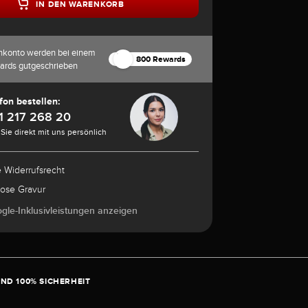
IN DEN WARENKORB
nkonto werden bei einem
800 Rewards
ards gutgeschrieben
fon bestellen:
1 217 268 20
Sie direkt mit uns persönlich
e Widerrufsrecht
lose Gravur
ogle-Inklusivleistungen anzeigen
ND 100% SICHERHEIT