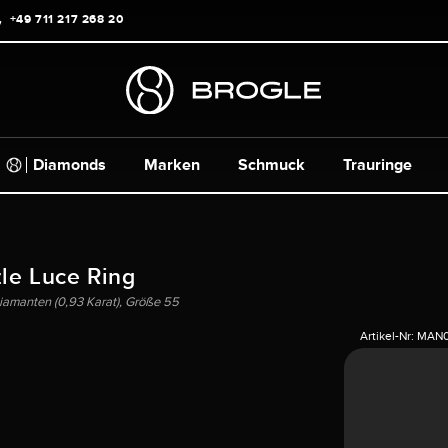
+49 711 217 268 20
Diamonds
Marken
Schmuck
Trauringe
zle Luce Ring
amanten (0,93 Karat), Größe 55
Artikel-Nr:
MAN0