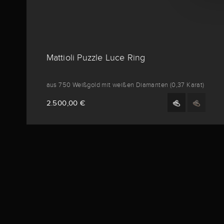
Mattioli Puzzle Luce Ring
aus 750 Weißgold mit weißen Diamanten (0,37 Karat)
2.500,00 €