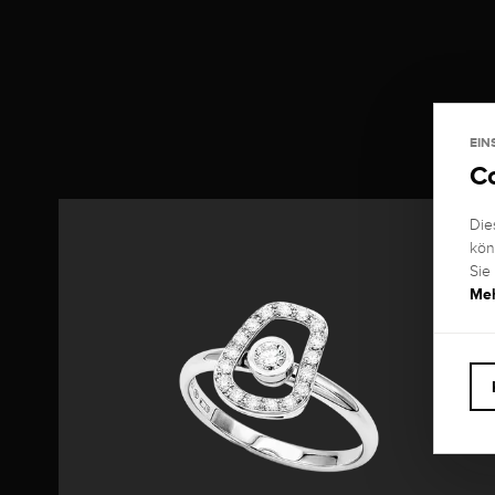
EIN
C
Die
kön
Sie
Meh