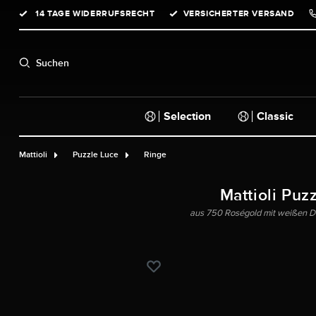
14 TAGE WIDERRUFSRECHT
VERSICHERTER VERSAND
springen
Zur Hauptnavigation springen
Suchen
Selection
Classic
Mattioli
Puzzle Luce
Ringe
Mattioli Puz
aus 750 Roségold mit weißen Di