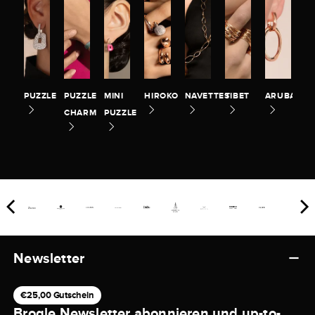
PUZZLE
PUZZLE
MINI
HIROKO
NAVETTES
TIBET
ARUBA
CHARM
PUZZLE
Newsletter
€25,00 Gutschein
Brogle Newsletter abonnieren und up-to-