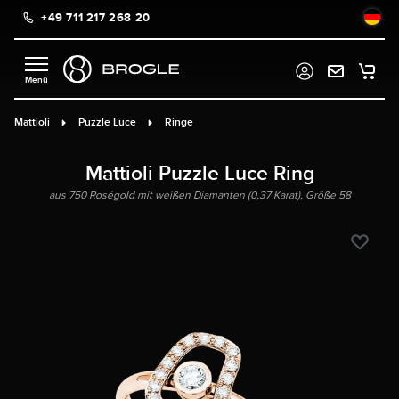
+49 711 217 268 20
alt springen
Mattioli
Puzzle Luce
Ringe
Mattioli Puzzle Luce Ring
aus 750 Roségold mit weißen Diamanten (0,37 Karat), Größe 58