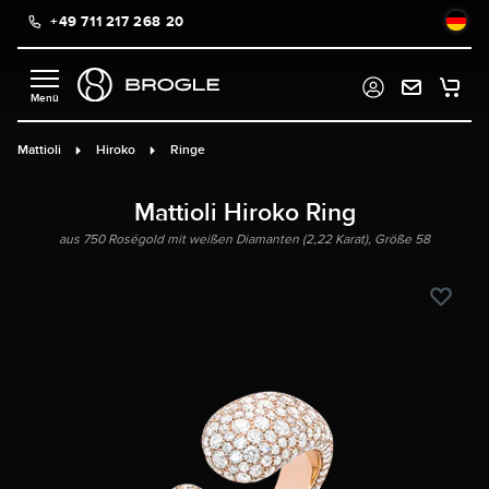
+49 711 217 268 20
alt springen
Mattioli
Hiroko
Ringe
Mattioli Hiroko Ring
aus 750 Roségold mit weißen Diamanten (2,22 Karat), Größe 58