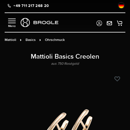
+49 711 217 268 20
alt springen
Mattioli
Basics
Ohrschmuck
Mattioli Basics Creolen
aus 750 Roségold