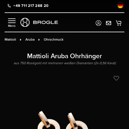
+49 711 217 268 20
alt springen
Mattioli
Aruba
Ohrschmuck
Mattioli Aruba Ohrhänger
aus 750 Roségold mit mehreren weißen Diamanten (2x 0,56 Karat)