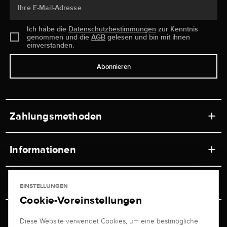
Ihre E-Mail-Adresse
Ich habe die
Datenschutzbestimmungen
zur Kenntnis
genommen und die
AGB
gelesen und bin mit ihnen
einverstanden.
Abonnieren
Zahlungsmethoden
Informationen
Werkstätten
Service
EINSTELLUNGEN
Ladengeschäft
Cookie-Voreinstellungen
Kontakt
Juwelier Brogle
Versand & Zahlung
Diese Website verwendet Cookies, um eine bestmögliche