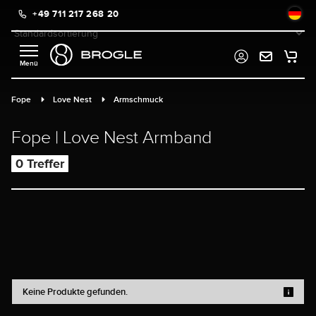
+49 711 217 268 20
alt springen
Fope
Love Nest
Armschmuck
Fope | Love Nest Armband
0 Treffer
Keine Produkte gefunden.