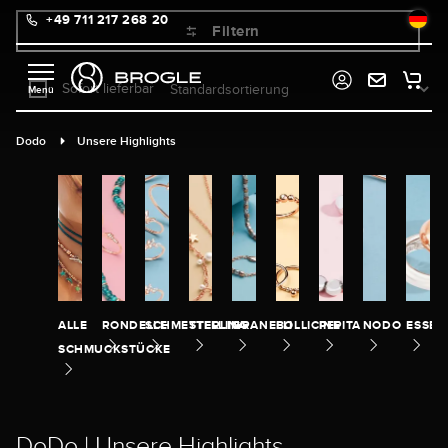
+49 711 217 268 20
alt springen
Filtern
Sofort lieferbar
Dodo
Unsere Highlights
ALLE
RONDELLE
SCHMETTERLING
STELLINA
GRANELLI
BOLLICINE
PEPITA
NODO
ESSEN
SCHMUCKSTÜCKE
DoDo | Unsere Highlights