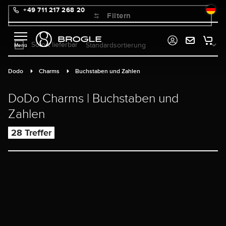
+49 711 217 268 20
alt springen
Filtern
Sofort lieferbar
Dodo
Charms
Buchstaben und Zahlen
DoDo Charms | Buchstaben und
Zahlen
28 Treffer