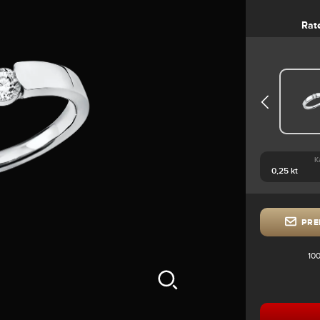
Rat
K
PRE
100