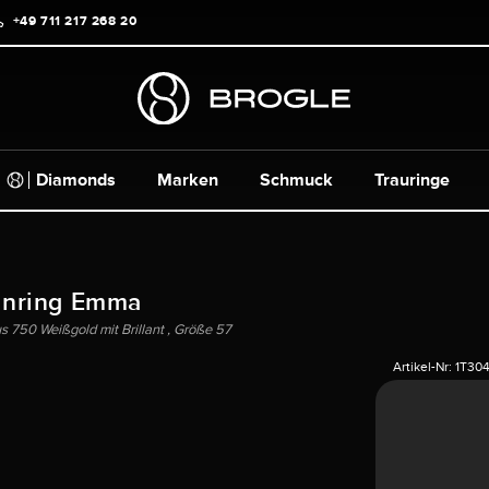
+49 711 217 268 20
Diamonds
Marken
Schmuck
Trauringe
nnring Emma
s 750 Weißgold mit Brillant , Größe 57
Artikel-Nr:
1T30