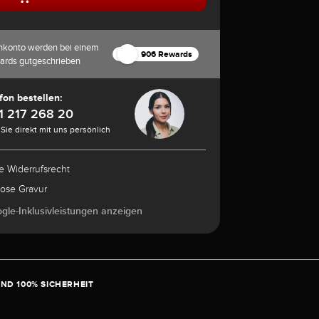
nkonto werden bei einem
906 Rewards
ards gutgeschrieben
fon bestellen:
1 217 268 20
Sie direkt mit uns persönlich
e Widerrufsrecht
lose Gravur
ogle-Inklusivleistungen anzeigen
ND 100% SICHERHEIT