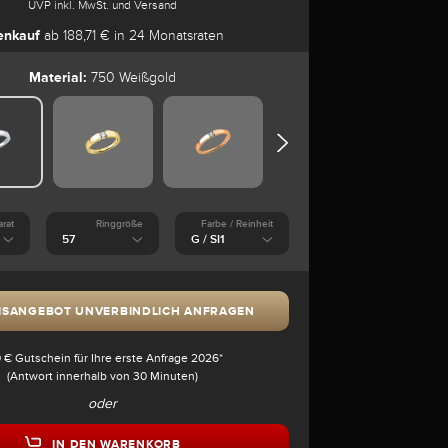
UVP inkl. MwSt. und Versand
enkauf
ab 188,71 € in 24 Monatsraten
Material:
750 Weißgold
arat
Ringgröße
Farbe / Reinheit
ISANGEBOT UNVERBINDLICH ANFRAGEN
 € Gutschein für Ihre erste Anfrage 2026*
(Antwort innerhalb von 30 Minuten)
oder
IN DEN WARENKORB