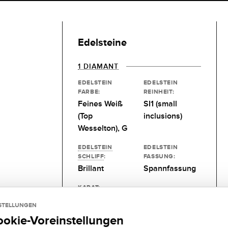
Edelsteine
1 DIAMANT
EDELSTEIN
EDELSTEIN
FARBE:
REINHEIT:
Feines Weiß
SI1 (small
(Top
inclusions)
Wesselton), G
EDELSTEIN
EDELSTEIN
SCHLIFF
:
FASSUNG:
Brillant
Spannfassung
KARAT:
0,25 kt
STELLUNGEN
ookie-Voreinstellungen