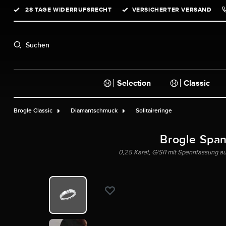
28 TAGE WIDERRUFSRECHT
VERSICHERTER VERSAND
springen
Zur Hauptnavigation springen
Suchen
Selection
Classic
Brogle Classic
Diamantschmuck
Solitaireringe
Brogle Spa
0,25 Karat, G/SI1 mit Spannfassung au