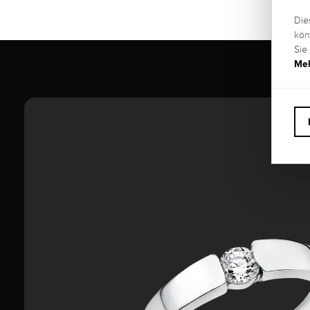
Die
kön
Sie
Meh