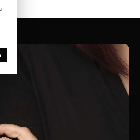
u
.
n