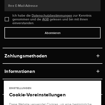
Ihre E-Mail-Adresse
Ich habe die
Datenschutzbestimmungen
zur Kenntnis
genommen und die
AGB
gelesen und bin mit ihnen
einverstanden.
Abonnieren
Zahlungsmethoden
Informationen
Werkstätten
Service
EINSTELLUNGEN
Ladengeschäft
Cookie-Voreinstellungen
Kontakt
Juwelier Brogle
Versand & Zahlung
Diese Website verwendet Cookies, um eine bestmögliche