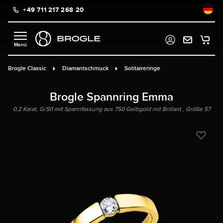
+49 711 217 268 20
alt springen
Brogle Classic
Diamantschmuck
Solitaireringe
Brogle Spannring Emma
0,2 Karat, G/SI1 mit Spannfassung aus 750 Gelbgold mit Brillant , Größe 57