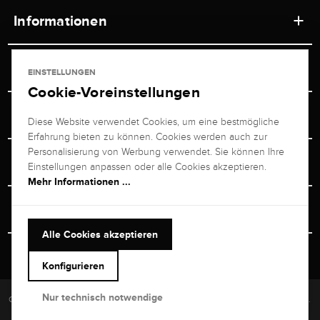
Informationen
Werkstätten
Service
EINSTELLUNGEN
Ladengeschäft
Cookie-Voreinstellungen
Kontakt
Juwelier Brogle
Versand & Zahlung
Diese Website verwendet Cookies, um eine bestmögliche
Newsletterabmeldung
Erfahrung bieten zu können. Cookies werden auch zur
Ratgeber
Über uns
Personalisierung von Werbung verwendet. Sie können Ihre
Persönlicher Berater
Retouren-Service
Einstellungen anpassen oder alle Cookies akzeptieren.
Unternehmen
Mehr Informationen ...
Größenberater
+49 711 217 268 20
Bewertungen
Rewardsprogramm
Vertrag Widerrufen
+49 711 217 268 20
Alle Cookies akzeptieren
Termin im Ladengeschäft
Versand & Sicherheit
Heute bis 19:00 Uhr erreichbar
Konfigurieren
kundenservice@brogle.de
Nur technisch notwendige
Copyright © 2026 Brogle Selection Europe GmbH. Alle Rechte vorbehalten.
Impressum
Datenschutz
Widerrufsbelehrung
AGB
Richtlinien
Kontakt